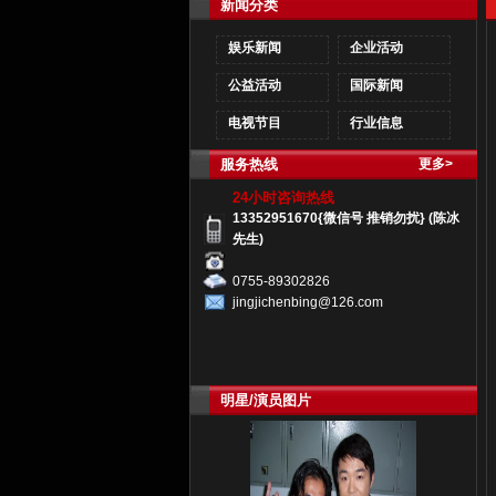
新闻分类
娱乐新闻
企业活动
公益活动
国际新闻
电视节目
行业信息
服务热线
更多>
24小时咨询热线
13352951670{微信号 推销勿扰} (陈冰
先生)
0755-89302826
jingjichenbing@126.com
明星/演员图片