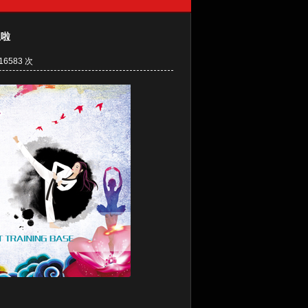
生啦
6583 次