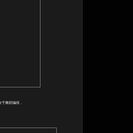
，专于舞蹈编排，