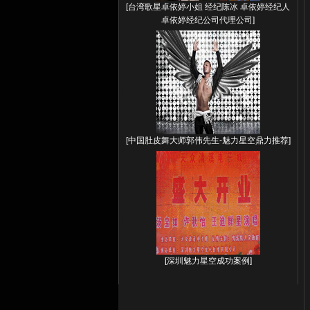
[
台湾歌星卓依婷小姐 经纪陈冰 卓依婷经纪人
卓依婷经纪公司代理公司
]
[
中国肚皮舞大师郭伟先生-魅力星空鼎力推荐
]
[
深圳魅力星空成功案例
]