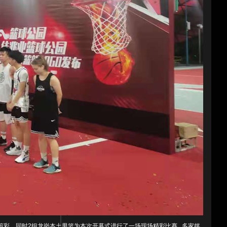
剪彩，同时2组龙岗本土男篮为本次开幕式进行了一场现场精彩比赛...多家媒