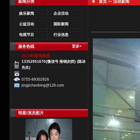
■
新闻分类
首页
活动新闻
>>
娱乐新闻
企业活动
公益活动
国际新闻
电视节目
行业信息
服务热线
更多>
24小时咨询热线
13352951670{微信号 推销勿扰} (陈冰
先生)
0755-89302826
jingjichenbing@126.com
明星/演员图片