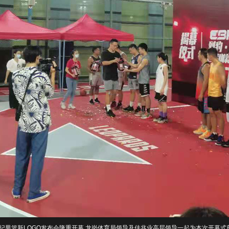
世纪男篮新LOGO发布会隆重开幕.龙岗体育局领导及佳兆业高层领导一起为本次开幕式