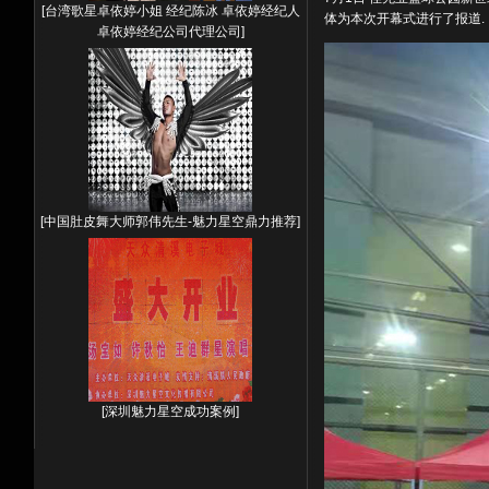
[
台湾歌星卓依婷小姐 经纪陈冰 卓依婷经纪人
体为本次开幕式进行了报道.
卓依婷经纪公司代理公司
]
[
中国肚皮舞大师郭伟先生-魅力星空鼎力推荐
]
[
深圳魅力星空成功案例
]